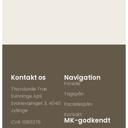
Kontakt os
Navigation
Forside
Thorslunde Træ
Tagspån
Svinninge ApS
Svanevænget 3, 4040
Facadespån
Jyllinge
Kontakt
MK-godkendt
CVR: 10811376